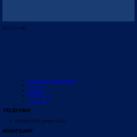
997 516 081
Proyectos Entregados
Nosotros
Invierte
Post Venta
Contacto
TELÉFONO
(01) 904 1192 Anexo 1100
WHATSAPP