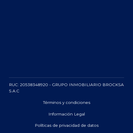
922 470 753
Avenida del Ejercito N° 1180, Of. 306, Urbanización
(01) 904 1192 Anexo
Orrantía del Mar, Magdalena del Mar
1100
atencionalcliente@grupobrocksa.com
RUC: 20538348920 - GRUPO INMOBILIARIO BROCKSA
S.A.C
Términos y condiciones
Información Legal
Políticas de privacidad de datos